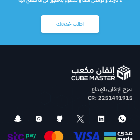
لا تتردد و تواصل معنا و سنقوم بتحقيق كل ما تطمح اليه
اطلب خدمتك
نمزج الإتقان بالإبداع
CR: 2251491915