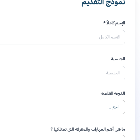
الأخلاقيات القوية.
ReactJS و Next.js و Tailwind CSS.
- مع
الأمامية.
نموذج التقديم
الإسم كاملاً *