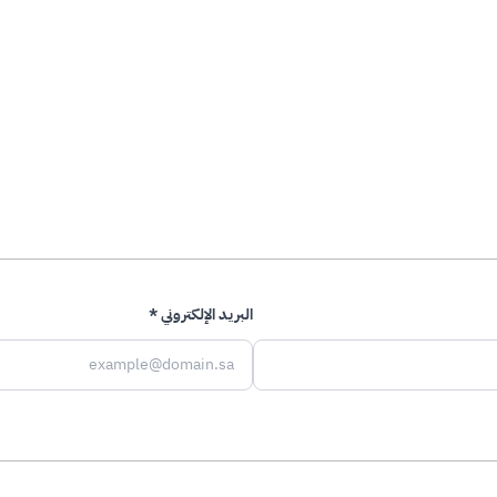
العنوان *
التخصص