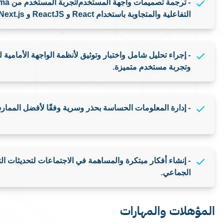
الخدمات
المنتجات
شركاؤنا
خطي إلى المحتوى الرئيسي
مطور واجهات Frontend
المتطلبات
التفاعلية والمتجاوبة باستخدام React و ReactJS و Next.js.