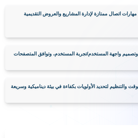
هة الخلفية والمصممين لدمج المكونات الأمامية بسلاسة.
لى التكنولوجيا الناشئة واتجاهات الصناعة، وتوجيه دمجها بسهولة في
زيز المهارات باستمرار من خلال التعليم المستمر.
 مهارات اتصال ممتازة لإدارة المشاريع والعروض التقديمية والتقارير.