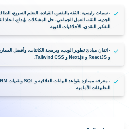
- إجراء تحليل شامل واختبار وتوثيق لأنظمة الواجهة الأمامية لض
مستخدم متميزة.
- إدارة المعلومات الحساسة بحذر وسرية وفقًا لأفضل الممارسا
- إنشاء أفكار مبتكرة والمساهمة في الاجتماعات لتحديثات التق
المؤهلات والمهارات
- سمات رئيسية: الثقة بالنفس، القيادة، التعلم السريع، الطاقة، 
الثقة، العمل الجماعي، حل المشكلات بإبداع، اتخاذ القرارات، الت