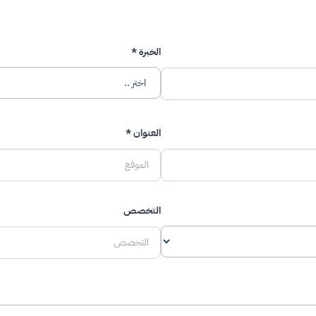
- اتقان مبادئ تطوير الويب، وبرمجة الكائنات، وأفضل الممارسات، بشكل خاص مع React و
- فهم قوي لمبادئ الأمان
المتعددة.
رفة ممتازة بقواعد البيانات العلاقية و SQL وتقنيات ORM للتكامل السلس مع التطبيقات
- مهارات قوية في إدارة الوق
الخطى.
الخبرة *