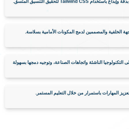
احجز استشارتك
اطلب خدمتك
English
م Tailwind CSS لتحقيق التنسيق المتسق.