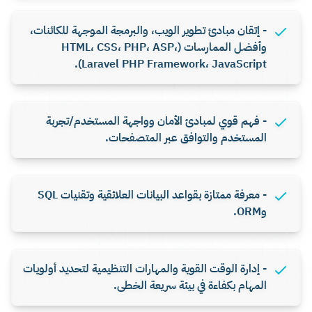
- إتقان مبادئ تطوير الويب، والبرمجة الموجهة للكائنات،
وأفضل الممارسات (HTML، CSS، PHP، ASP،
Laravel PHP Framework، JavaScript).
- فهم قوي لمبادئ الأمان وواجهة المستخدم/تجربة
المستخدم والتوافق عبر المتصفحات.
- معرفة ممتازة بقواعد البيانات العلائقية وتقنيات SQL
وORM.
- إدارة الوقت القوية والمهارات التنظيمية لتحديد أولويات
المهام بكفاءة في بيئة سريعة الخطى.