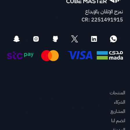
نمزج الإتقان بالإبداع
CR: 2251491915
الروابط السريعة
المنتجات
الشركاء
المشاريع
انضم لنا
المدونة