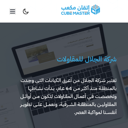
خطي إلى المحتوى الرئيسي
شركة الجلال للمقاولات
تعتبـر شـركة الجـلال مـن أعـرق الكيانـات التـى وجـدت
بالمنطقـة منـذ أكثـر مـن 64 عـام، بـدأت نشـاطها
وتخصصـت فـي أعمـال المقـاولات لتكـون مــن أوائــل
المقاوليــن بالمنطقــة الشــرقية، ونعمــل علــى تطويــر
أنفســنا لمواكبة العصر.