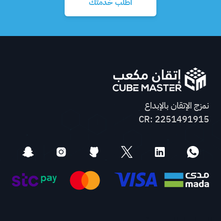
اطلب خدمتك
نمزج الإتقان بالإبداع
CR: 2251491915