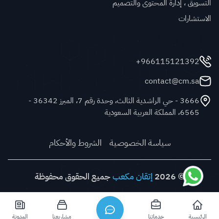
التسويق ، إدارة المحتوى والتصميم
الاستشارات
تواصل معنا
966115121392+
contact@cm.sa
3666 - حي الراشدية الثالث، وحدة رقم 7، المبرز 36342 -
6565، المملكة العربية السعودية
سياسة الخصوصية
الشروط والأحكام
© 2026
إتقان مكعب
جميع الحقوق محفوظة
الرئيسية
خدماتنا
مشاريعنا
المدونة