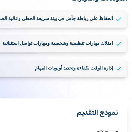
التعامل مع المراسلات الواردة والصادرة باحترافية، وضمان الت
لجميع الأطراف المعنية
الاحتفاظ بسجلات ووثائق وتقارير دقيقة للشركة، والسعي إلى تحس
مع الإدارات الأخرى
المؤهلات والمهارات
الحفاظ على رباطة جأش في بيئة سريعة الخطى وعالية الضغط
امتلاك مهارات تنظيمية وشخصية ومهارات تواصل استثنائية