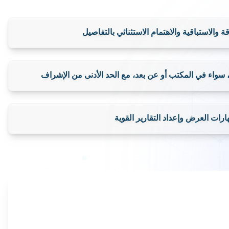
ات وترتيبات السفر، بما في ذلك إعداد جدول الأعمال وتدوين
اللوجستية ذات الصلة
بين المديرين التنفيذيين والموظفين والعملاء والشركاء الخارجيين
 والاستباقية والاهتمام الاستثنائي بالتفاصيل
واء في المكتب أو عن بعد، مع الحد الأدنى من الإشراف